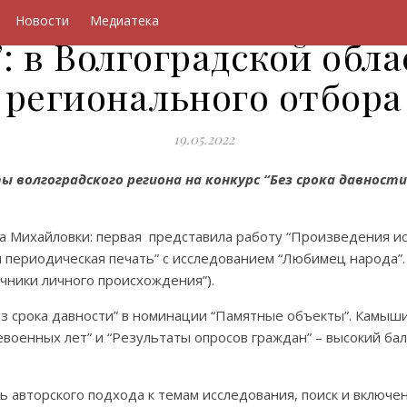
Новости
Медиатека
”: в Волгоградской обл
регионального отбора
19.05.2022
 волгоградского региона на конкурс “Без срока давности”
 Михайловки: первая представила работу “Произведения ис
 периодическая печать” с исследованием “Любимец народа”.
очники личного происхождения”).
з срока давности” в номинации “Памятные объекты”. Камыши
военных лет” и “Результаты опросов граждан” – высокий бал
ь авторского подхода к темам исследования, поиск и включе